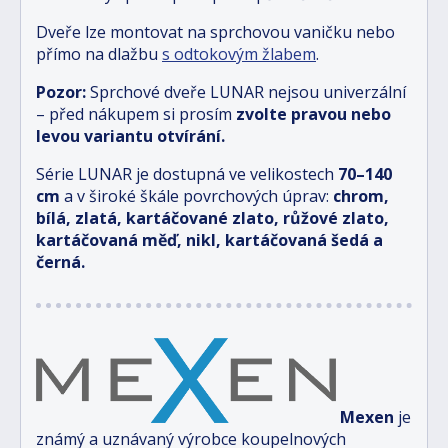
Dveře lze montovat na sprchovou vaničku nebo
přímo na dlažbu
s odtokovým žlabem
.
Pozor:
Sprchové dveře LUNAR nejsou univerzální
– před nákupem si prosím
zvolte pravou nebo
levou variantu otvírání.
Série LUNAR je dostupná ve velikostech
70–140
cm
a v široké škále povrchových úprav:
chrom,
bílá, zlatá, kartáčované zlato, růžové zlato,
kartáčovaná měď, nikl, kartáčovaná šedá a
černá.
Mexen
je
známý a uznávaný výrobce koupelnových