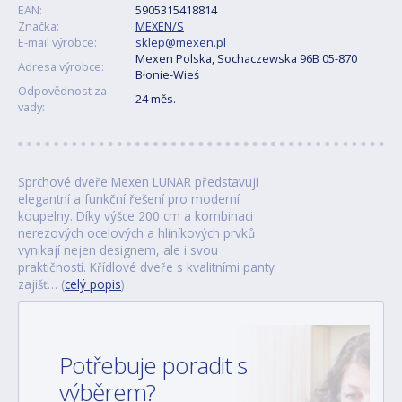
EAN:
5905315418814
Značka:
MEXEN/S
E-mail výrobce:
sklep@mexen.pl
Mexen Polska, Sochaczewska 96B 05-870
Adresa výrobce:
Błonie-Wieś
Odpovědnost za
24 měs.
vady:
Sprchové dveře Mexen LUNAR představují
elegantní a funkční řešení pro moderní
koupelny. Díky výšce 200 cm a kombinaci
nerezových ocelových a hliníkových prvků
vynikají nejen designem, ale i svou
praktičností. Křídlové dveře s kvalitními panty
zajišť… (
celý popis
)
Potřebuje poradit s
výběrem?