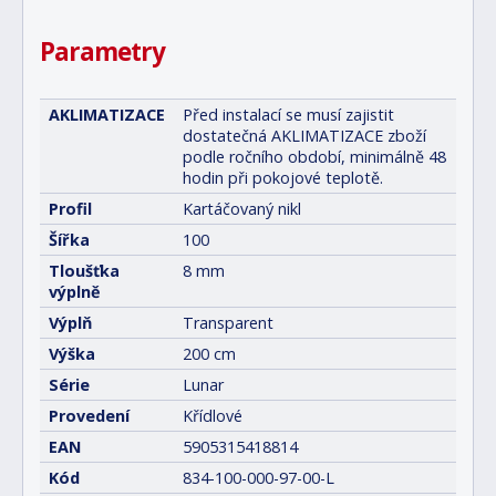
Parametry
AKLIMATIZACE
Před instalací se musí zajistit
dostatečná AKLIMATIZACE zboží
podle ročního období, minimálně 48
hodin při pokojové teplotě.
Profil
Kartáčovaný nikl
Šířka
100
Tloušťka
8 mm
výplně
Výplň
Transparent
Výška
200 cm
Série
Lunar
Provedení
Křídlové
EAN
5905315418814
Kód
834-100-000-97-00-L