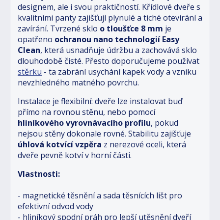
designem, ale i svou praktičností. Křídlové dveře s
kvalitními panty zajišťují plynulé a tiché otevírání a
zavírání. Tvrzené sklo
o tloušťce 8 mm
je
opatřeno
ochranou nano technologií Easy
Clean
, která usnadňuje údržbu a zachovává sklo
dlouhodobě čisté. Přesto doporučujeme používat
stěrku
- ta zabrání usychání kapek vody a vzniku
nevzhledného matného povrchu.
Instalace je flexibilní: dveře lze instalovat buď
přímo na rovnou stěnu, nebo pomocí
hliníkového vyrovnávacího profilu
, pokud
nejsou stěny dokonale rovné. Stabilitu zajišťuje
úhlová kotvící vzpěra
z nerezové oceli, která
dveře pevně kotví v horní části.
Vlastnosti:
- magnetické těsnění a sada těsnících lišt pro
efektivní odvod vody
- hliníkový spodní práh pro lepší utěsnění dveří