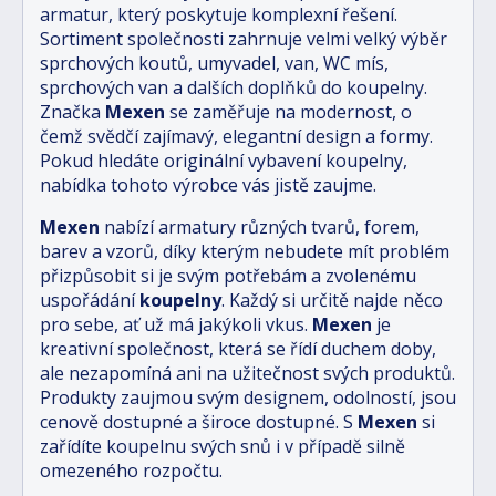
armatur, který poskytuje komplexní řešení.
Sortiment společnosti zahrnuje velmi velký výběr
sprchových koutů, umyvadel, van, WC mís,
sprchových van a dalších doplňků do koupelny.
Značka
Mexen
se zaměřuje na modernost, o
čemž svědčí zajímavý, elegantní design a formy.
Pokud hledáte originální vybavení koupelny,
nabídka tohoto výrobce vás jistě zaujme.
Mexen
nabízí armatury různých tvarů, forem,
barev a vzorů, díky kterým nebudete mít problém
přizpůsobit si je svým potřebám a zvolenému
uspořádání
koupelny
. Každý si určitě najde něco
pro sebe, ať už má jakýkoli vkus.
Mexen
je
kreativní společnost, která se řídí duchem doby,
ale nezapomíná ani na užitečnost svých produktů.
Produkty zaujmou svým designem, odolností, jsou
cenově dostupné a široce dostupné. S
Mexen
si
zařídíte koupelnu svých snů i v případě silně
omezeného rozpočtu.