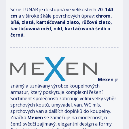
Série LUNAR je dostupná ve velikostech
70–140
cm
a v široké škále povrchových úprav:
chrom,
bílá, zlatá, kartáčované zlato, růžové zlato,
kartáčovaná měď, nikl, kartáčovaná šedá a
černá.
Mexen
je
známý a uznávaný výrobce koupelnových
armatur, který poskytuje komplexní řešení.
Sortiment společnosti zahrnuje velmi velký výběr
sprchových koutů, umyvadel, van, WC mís,
sprchových van a dalších doplňků do koupelny.
Značka
Mexen
se zaměřuje na modernost, o
čemž svědčí zajímavý, elegantní design a formy.