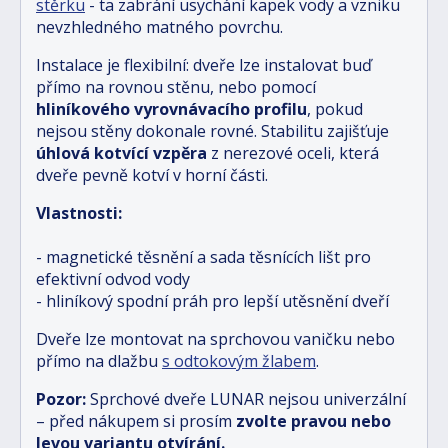
stěrku
- ta zabrání usychání kapek vody a vzniku
nevzhledného matného povrchu.
Instalace je flexibilní: dveře lze instalovat buď
přímo na rovnou stěnu, nebo pomocí
hliníkového vyrovnávacího profilu
, pokud
nejsou stěny dokonale rovné. Stabilitu zajišťuje
úhlová kotvící vzpěra
z nerezové oceli, která
dveře pevně kotví v horní části.
Vlastnosti:
- magnetické těsnění a sada těsnících lišt pro
efektivní odvod vody
- hliníkový spodní práh pro lepší utěsnění dveří
Dveře lze montovat na sprchovou vaničku nebo
přímo na dlažbu
s odtokovým žlabem
.
Pozor:
Sprchové dveře LUNAR nejsou univerzální
– před nákupem si prosím
zvolte pravou nebo
levou variantu otvírání.