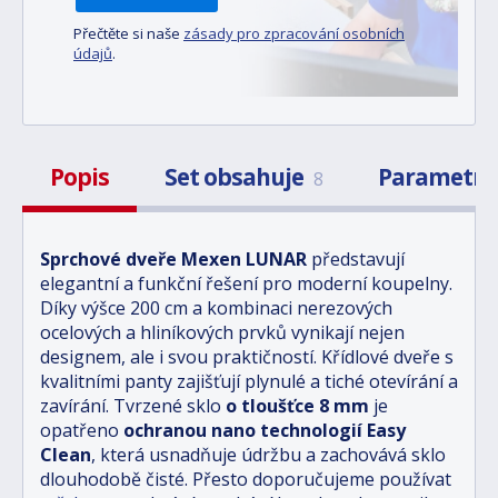
Přečtěte si naše
zásady pro zpracování osobních
údajů
.
Popis
Set obsahuje
Parametr
8
Sprchové dveře Mexen LUNAR
představují
elegantní a funkční řešení pro moderní koupelny.
Díky výšce 200 cm a kombinaci nerezových
ocelových a hliníkových prvků vynikají nejen
designem, ale i svou praktičností. Křídlové dveře s
kvalitními panty zajišťují plynulé a tiché otevírání a
zavírání. Tvrzené sklo
o tloušťce 8 mm
je
opatřeno
ochranou nano technologií Easy
Clean
, která usnadňuje údržbu a zachovává sklo
dlouhodobě čisté. Přesto doporučujeme používat