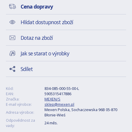
Cena dopravy
Hlídat dostupnost zboží
Dotaz na zboží
Jak se starat o výrobky
Sdílet
Kód:
834-085-000-55-00-L
EAN:
5905315417886
Značka:
MEXEN/S
E-mail výrobce:
sklep@mexen.pl
Mexen Polska, Sochaczewska 96B 05-870
Adresa výrobce:
Błonie-Wieś
Odpovědnost za
24 měs.
vady: