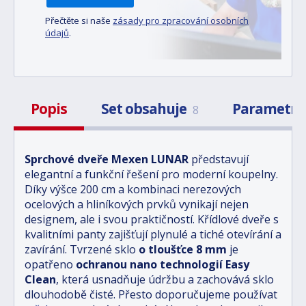
Přečtěte si naše
zásady pro zpracování osobních
údajů
.
Popis
Set obsahuje
Parametr
8
Sprchové dveře Mexen LUNAR
představují
elegantní a funkční řešení pro moderní koupelny.
Díky výšce 200 cm a kombinaci nerezových
ocelových a hliníkových prvků vynikají nejen
designem, ale i svou praktičností. Křídlové dveře s
kvalitními panty zajišťují plynulé a tiché otevírání a
zavírání. Tvrzené sklo
o tloušťce 8 mm
je
opatřeno
ochranou nano technologií Easy
Clean
, která usnadňuje údržbu a zachovává sklo
dlouhodobě čisté. Přesto doporučujeme používat