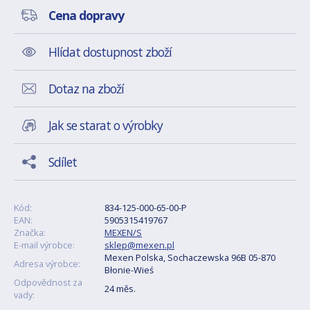
Cena dopravy
Hlídat dostupnost zboží
Dotaz na zboží
Jak se starat o výrobky
Sdílet
Kód:
834-125-000-65-00-P
EAN:
5905315419767
Značka:
MEXEN/S
E-mail výrobce:
sklep@mexen.pl
Mexen Polska, Sochaczewska 96B 05-870
Adresa výrobce:
Błonie-Wieś
Odpovědnost za
24 měs.
vady: