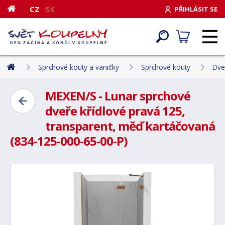
CZ
SK
PŘIHLÁSIT SE
Sprchové kouty a vaničky
Sprchové kouty
Dve
MEXEN/S - Lunar sprchové
dveře křídlové pravá 125,
transparent, měď kartáčovaná
(834-125-000-65-00-P)