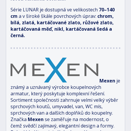
Série LUNAR je dostupná ve velikostech
70–140
cm
a v široké škále povrchových úprav:
chrom,
bílá, zlatá, kartáčované zlato, růžové zlato,
kartáčovaná měď, nikl, kartáčovaná šedá a
černá.
Mexen
je
známý a uznávaný výrobce koupelnových
armatur, který poskytuje komplexní řešení.
Sortiment společnosti zahrnuje velmi velký výběr
sprchových koutů, umyvadel, van, WC mís,
sprchových van a dalších doplňků do koupelny.
Značka
Mexen
se zaměřuje na modernost, o
čemž svědčí zajímavý, elegantní design a formy.