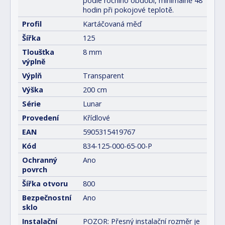
podle ročního období, minimálně 48
hodin při pokojové teplotě.
Profil
Kartáčovaná měď
Šířka
125
Tloušťka
8 mm
výplně
Výplň
Transparent
Výška
200 cm
Série
Lunar
Provedení
Křídlové
EAN
5905315419767
Kód
834-125-000-65-00-P
Ochranný
Ano
povrch
Šířka otvoru
800
Bezpečnostní
Ano
sklo
Instalační
POZOR: Přesný instalační rozměr je