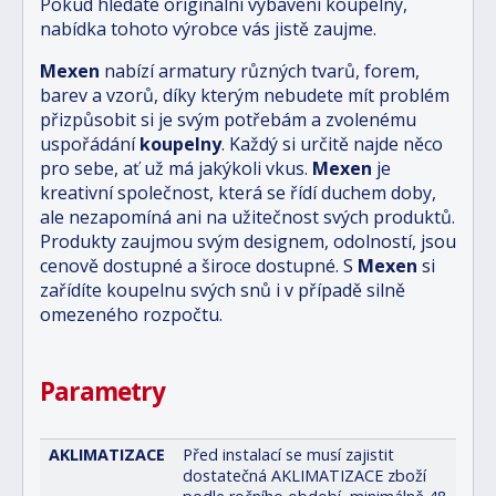
Pokud hledáte originální vybavení koupelny,
nabídka tohoto výrobce vás jistě zaujme.
Mexen
nabízí armatury různých tvarů, forem,
barev a vzorů, díky kterým nebudete mít problém
přizpůsobit si je svým potřebám a zvolenému
uspořádání
koupelny
. Každý si určitě najde něco
pro sebe, ať už má jakýkoli vkus.
Mexen
je
kreativní společnost, která se řídí duchem doby,
ale nezapomíná ani na užitečnost svých produktů.
Produkty zaujmou svým designem, odolností, jsou
cenově dostupné a široce dostupné. S
Mexen
si
zařídíte koupelnu svých snů i v případě silně
omezeného rozpočtu.
Parametry
AKLIMATIZACE
Před instalací se musí zajistit
dostatečná AKLIMATIZACE zboží