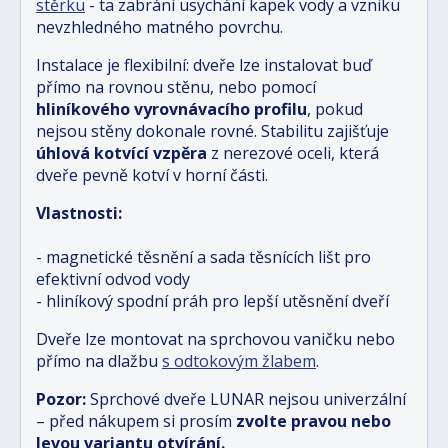
stěrku
- ta zabrání usychání kapek vody a vzniku
nevzhledného matného povrchu.
Instalace je flexibilní: dveře lze instalovat buď
přímo na rovnou stěnu, nebo pomocí
hliníkového vyrovnávacího profilu
, pokud
nejsou stěny dokonale rovné. Stabilitu zajišťuje
úhlová kotvící vzpěra
z nerezové oceli, která
dveře pevně kotví v horní části.
Vlastnosti:
- magnetické těsnění a sada těsnících lišt pro
efektivní odvod vody
- hliníkový spodní práh pro lepší utěsnění dveří
Dveře lze montovat na sprchovou vaničku nebo
přímo na dlažbu
s odtokovým žlabem
.
Pozor:
Sprchové dveře LUNAR nejsou univerzální
– před nákupem si prosím
zvolte pravou nebo
levou variantu otvírání.