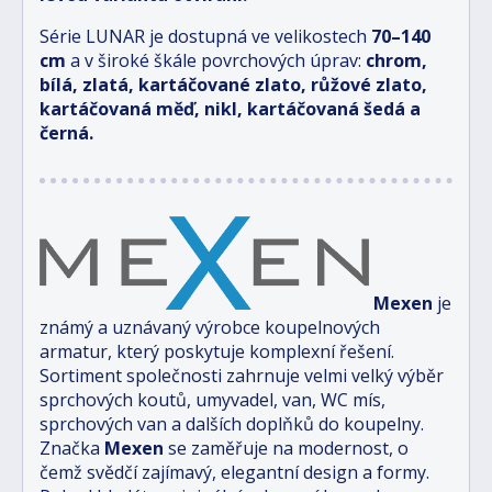
Série LUNAR je dostupná ve velikostech
70–140
cm
a v široké škále povrchových úprav:
chrom,
bílá, zlatá, kartáčované zlato, růžové zlato,
kartáčovaná měď, nikl, kartáčovaná šedá a
černá.
Mexen
je
známý a uznávaný výrobce koupelnových
armatur, který poskytuje komplexní řešení.
Sortiment společnosti zahrnuje velmi velký výběr
sprchových koutů, umyvadel, van, WC mís,
sprchových van a dalších doplňků do koupelny.
Značka
Mexen
se zaměřuje na modernost, o
čemž svědčí zajímavý, elegantní design a formy.