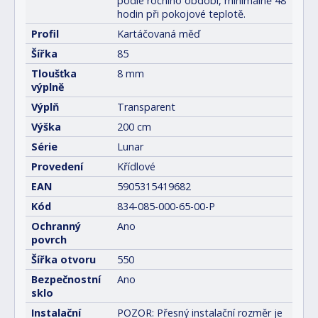
podle ročního období, minimálně 48
hodin při pokojové teplotě.
Profil
Kartáčovaná měď
Šířka
85
Tloušťka
8 mm
výplně
Výplň
Transparent
Výška
200 cm
Série
Lunar
Provedení
Křídlové
EAN
5905315419682
Kód
834-085-000-65-00-P
Ochranný
Ano
povrch
Šířka otvoru
550
Bezpečnostní
Ano
sklo
Instalační
POZOR: Přesný instalační rozměr je