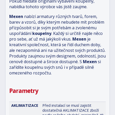
Pokud hledáte originální vybavení koupelny,
nabídka tohoto výrobce vás jistě zaujme.
Mexen
nabízí armatury různých tvarů, forem,
barev a vzorů, díky kterým nebudete mít problém
přizpůsobit si je svým potřebám a zvolenému
uspořádání
koupelny
. Každý si určitě najde něco
pro sebe, ať už má jakýkoli vkus.
Mexen
je
kreativní společnost, která se řídí duchem doby,
ale nezapomíná ani na užitečnost svých produktů.
Produkty zaujmou svým designem, odolností, jsou
cenově dostupné a široce dostupné. S
Mexen
si
zařídíte koupelnu svých snů i v případě silně
omezeného rozpočtu.
Parametry
AKLIMATIZACE
Před instalací se musí zajistit
dostatečná AKLIMATIZACE zboží