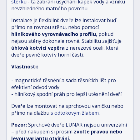
stěrku
- ta zabrání usychání kapek vody a vzniku
nevzhledného matného povrchu.
Instalace je flexibilní: dveře lze instalovat buď
přímo na rovnou stěnu, nebo pomocí
hliníkového vyrovnávacího profilu
, pokud
nejsou stěny dokonale rovné. Stabilitu zajišťuje
úhlová kotvící vzpěra
z nerezové oceli, která
dveře pevně kotví v horní části.
Vlastnosti:
- magnetické těsnění a sada těsnících lišt pro
efektivní odvod vody
- hliníkový spodní práh pro lepší utěsnění dveří
Dveře lze montovat na sprchovou vaničku nebo
přímo na dlažbu
s odtokovým žlabem
.
Pozor:
Sprchové dveře LUNAR nejsou univerzální
– před nákupem si prosím
zvolte pravou nebo
levou variantu otvírání.