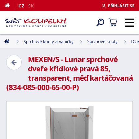
CZ
SK
PŘIHLÁSIT SE
Sprchové kouty a vaničky
Sprchové kouty
Dve
MEXEN/S - Lunar sprchové
dveře křídlové pravá 85,
transparent, měď kartáčovaná
(834-085-000-65-00-P)