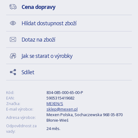
Cena dopravy
Hlídat dostupnost zboží
Dotaz na zboží
Jak se starat o výrobky
Sdílet
Kód:
834-085-000-65-00-P
EAN:
5905315419682
Značka:
MEXEN/S
E-mail výrobce:
sklep@mexen.pl
Mexen Polska, Sochaczewska 96B 05-870
Adresa výrobce:
Błonie-Wieś
Odpovědnost za
24 měs.
vady: