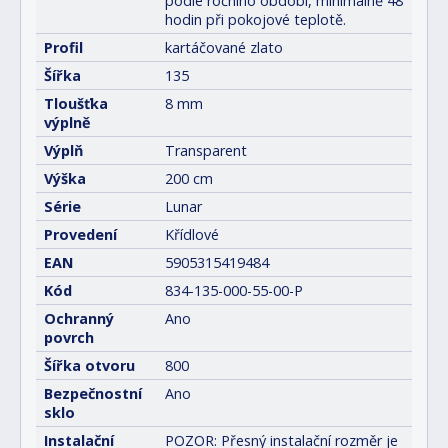
podle ročního období, minimálně 48
hodin při pokojové teplotě.
Profil
kartáčované zlato
Šířka
135
Tloušťka
8 mm
výplně
Výplň
Transparent
Výška
200 cm
Série
Lunar
Provedení
Křídlové
EAN
5905315419484
Kód
834-135-000-55-00-P
Ochranný
Ano
povrch
Šířka otvoru
800
Bezpečnostní
Ano
sklo
Instalační
POZOR: Přesný instalační rozměr je