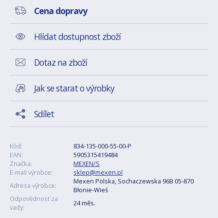
Cena dopravy
Hlídat dostupnost zboží
Dotaz na zboží
Jak se starat o výrobky
Sdílet
Kód:
834-135-000-55-00-P
EAN:
5905315419484
Značka:
MEXEN/S
E-mail výrobce:
sklep@mexen.pl
Mexen Polska, Sochaczewska 96B 05-870
Adresa výrobce:
Błonie-Wieś
Odpovědnost za
24 měs.
vady: