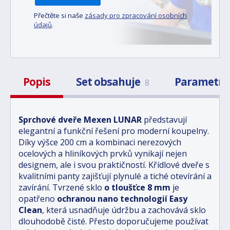
Přečtěte si naše
zásady pro zpracování osobních
údajů
.
Popis
Set obsahuje
Parametr
8
Sprchové dveře Mexen LUNAR
představují
elegantní a funkční řešení pro moderní koupelny.
Díky výšce 200 cm a kombinaci nerezových
ocelových a hliníkových prvků vynikají nejen
designem, ale i svou praktičností. Křídlové dveře s
kvalitními panty zajišťují plynulé a tiché otevírání a
zavírání. Tvrzené sklo
o tloušťce 8 mm
je
opatřeno
ochranou nano technologií Easy
Clean
, která usnadňuje údržbu a zachovává sklo
dlouhodobě čisté. Přesto doporučujeme používat