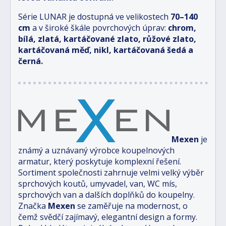
Série LUNAR je dostupná ve velikostech
70–140
cm
a v široké škále povrchových úprav:
chrom,
bílá, zlatá, kartáčované zlato, růžové zlato,
kartáčovaná měď, nikl, kartáčovaná šedá a
černá.
Mexen
je
známý a uznávaný výrobce koupelnových
armatur, který poskytuje komplexní řešení.
Sortiment společnosti zahrnuje velmi velký výběr
sprchových koutů, umyvadel, van, WC mís,
sprchových van a dalších doplňků do koupelny.
Značka
Mexen
se zaměřuje na modernost, o
čemž svědčí zajímavý, elegantní design a formy.