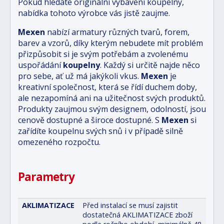
Pokud hledáte originální vybavení koupelny,
nabídka tohoto výrobce vás jistě zaujme.
Mexen
nabízí armatury různých tvarů, forem,
barev a vzorů, díky kterým nebudete mít problém
přizpůsobit si je svým potřebám a zvolenému
uspořádání
koupelny
. Každý si určitě najde něco
pro sebe, ať už má jakýkoli vkus.
Mexen
je
kreativní společnost, která se řídí duchem doby,
ale nezapomíná ani na užitečnost svých produktů.
Produkty zaujmou svým designem, odolností, jsou
cenově dostupné a široce dostupné. S
Mexen
si
zařídíte koupelnu svých snů i v případě silně
omezeného rozpočtu.
Parametry
AKLIMATIZACE
Před instalací se musí zajistit
dostatečná AKLIMATIZACE zboží