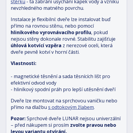
stěrku
- ta zabrání usychání kapek vody a vzniku
nevzhledného matného povrchu.
Instalace je flexibilní: dveře lze instalovat buď
přímo na rovnou stěnu, nebo pomocí
hliníkového vyrovnávacího profilu
, pokud
nejsou stěny dokonale rovné. Stabilitu zajišťuje
úhlová kotvící vzpěra
z nerezové oceli, která
dveře pevně kotví v horní části.
Vlastnosti:
- magnetické těsnění a sada těsnících lišt pro
efektivní odvod vody
- hliníkový spodní práh pro lepší utěsnění dveří
Dveře lze montovat na sprchovou vaničku nebo
přímo na dlažbu
s odtokovým žlabem
.
Pozor:
Sprchové dveře LUNAR nejsou univerzální
– před nákupem si prosím
zvolte pravou nebo
levou variantu otvírání.