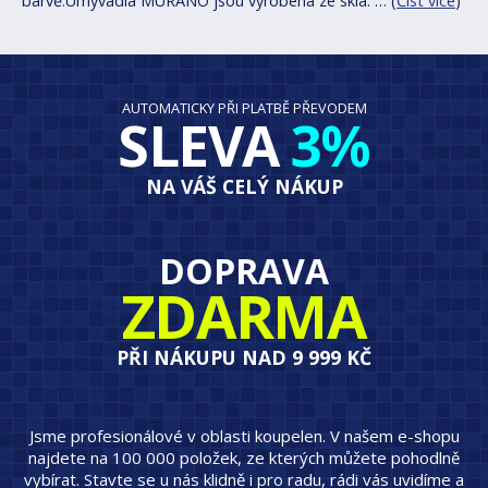
barvě.Umyvadla MURANO jsou vyrobena ze skla. … (
Číst více
)
AUTOMATICKY PŘI PLATBĚ PŘEVODEM
SLEVA
3%
NA VÁŠ CELÝ NÁKUP
DOPRAVA
ZDARMA
PŘI NÁKUPU NAD 9 999 KČ
Jsme profesionálové v oblasti koupelen. V našem e-shopu
najdete na 100 000 položek, ze kterých můžete pohodlně
vybírat. Stavte se u nás klidně i pro radu, rádi vás uvidíme a