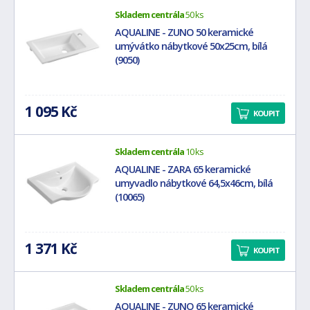
Skladem centrála
50 ks
AQUALINE - ZUNO 50 keramické
umývátko nábytkové 50x25cm, bílá
(9050)
1 095 Kč
KOUPIT
Skladem centrála
10 ks
AQUALINE - ZARA 65 keramické
umyvadlo nábytkové 64,5x46cm, bílá
(10065)
1 371 Kč
KOUPIT
Skladem centrála
50 ks
AQUALINE - ZUNO 65 keramické