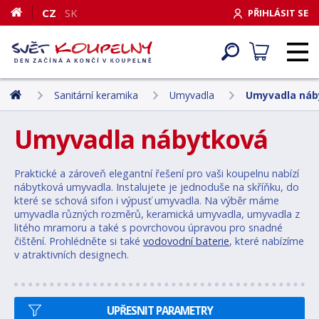
CZ
SK
PŘIHLÁSIT SE
Sanitární keramika
Umyvadla
Umyvadla náb
Umyvadla nábytková
Praktické a zároveň elegantní řešení pro vaši koupelnu nabízí
nábytková umyvadla. Instalujete je jednoduše na skříňku, do
které se schová sifon i výpusť umyvadla. Na výběr máme
umyvadla různých rozměrů, keramická umyvadla, umyvadla z
litého mramoru a také s povrchovou úpravou pro snadné
čištění. Prohlédněte si také
vodovodní baterie
, které nabízíme
v atraktivních designech.
UPŘESNIT PARAMETRY