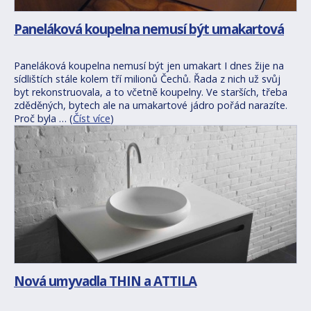
Paneláková koupelna nemusí být umakartová
Paneláková koupelna nemusí být jen umakart I dnes žije na
sídlištích stále kolem tří milionů Čechů. Řada z nich už svůj
byt rekonstruovala, a to včetně koupelny. Ve starších, třeba
zděděných, bytech ale na umakartové jádro pořád narazíte.
Proč byla … (
Číst více
)
Nová umyvadla THIN a ATTILA