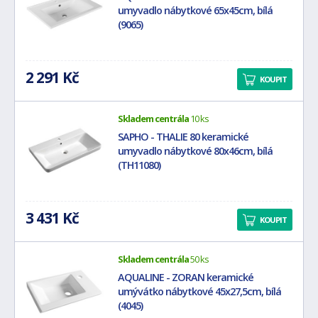
umyvadlo nábytkové 65x45cm, bílá
(9065)
2 291 Kč
KOUPIT
Skladem centrála
10 ks
SAPHO - THALIE 80 keramické
umyvadlo nábytkové 80x46cm, bílá
(TH11080)
3 431 Kč
KOUPIT
Skladem centrála
50 ks
AQUALINE - ZORAN keramické
umývátko nábytkové 45x27,5cm, bílá
(4045)