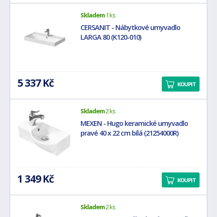
Skladem
1 ks
CERSANIT - Nábytkové umyvadlo
LARGA 80 (K120-010)
5 337 Kč
KOUPIT
Skladem
2 ks
MEXEN - Hugo keramické umyvadlo
pravé 40 x 22 cm bílá (21254000R)
1 349 Kč
KOUPIT
Skladem
2 ks