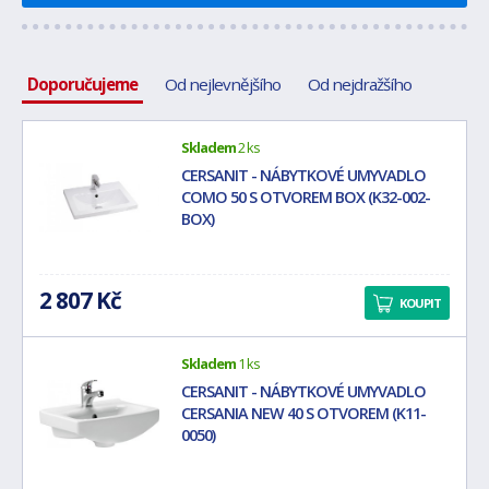
Doporučujeme
Od nejlevnějšího
Od nejdražšího
Skladem
2 ks
CERSANIT - NÁBYTKOVÉ UMYVADLO
COMO 50 S OTVOREM BOX (K32-002-
BOX)
2 807 Kč
KOUPIT
Skladem
1 ks
CERSANIT - NÁBYTKOVÉ UMYVADLO
CERSANIA NEW 40 S OTVOREM (K11-
0050)