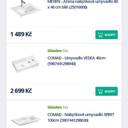
MEXEN - Atena nábytkové umyvadlo 60
x 46 cm bílé (25016000)
1 489 Kč
KOUPIT
Skladem
1 ks
COMAD - Umyvadlo VEDEA 40cm
(5907441298940)
2 699 Kč
KOUPIT
Skladem
1 ks
COMAD - Nábytkové umyvadlo SPIRIT
100cm (5907441298636)