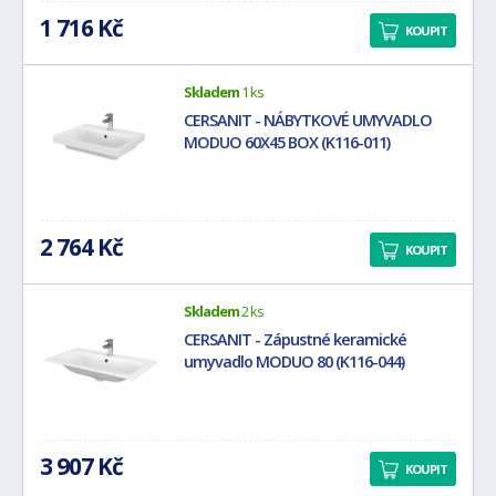
1 716 Kč
KOUPIT
Skladem
1 ks
CERSANIT - NÁBYTKOVÉ UMYVADLO
MODUO 60X45 BOX (K116-011)
2 764 Kč
KOUPIT
Skladem
2 ks
CERSANIT - Zápustné keramické
umyvadlo MODUO 80 (K116-044)
3 907 Kč
KOUPIT