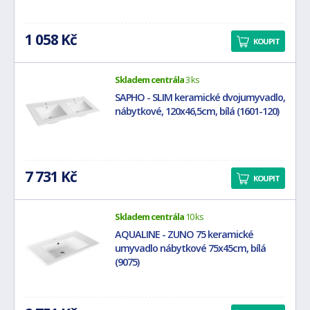
1 058 Kč
KOUPIT
Skladem centrála
3 ks
SAPHO - SLIM keramické dvojumyvadlo,
nábytkové, 120x46,5cm, bílá (1601-120)
7 731 Kč
KOUPIT
Skladem centrála
10 ks
AQUALINE - ZUNO 75 keramické
umyvadlo nábytkové 75x45cm, bílá
(9075)