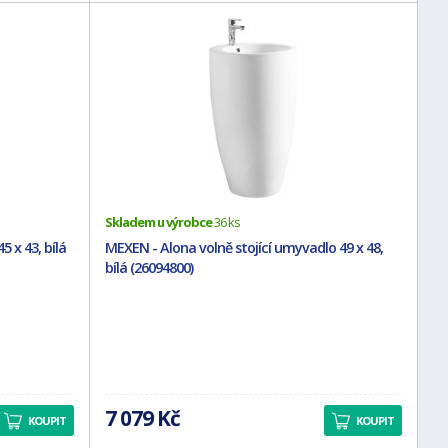
Skladem u výrobce
36 ks
 x 43, bílá
MEXEN - Alona volně stojící umyvadlo 49 x 48,
bílá (26094800)
7 079 Kč
KOUPIT
KOUPIT