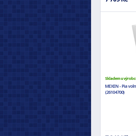
Skladem u výrobc
MEXEN - Pia volně
(26104700)