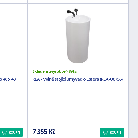
Skladem u výrobce
> 99 ks
 40 x 40,
REA - Volně stojící umyvadlo Estera (REA-U0756)
7 355 Kč
KOUPIT
KOUPIT