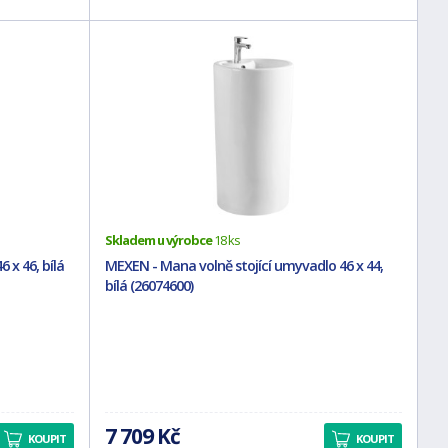
Skladem u výrobce
18 ks
 x 46, bílá
MEXEN - Mana volně stojící umyvadlo 46 x 44,
bílá (26074600)
7 709 Kč
KOUPIT
KOUPIT