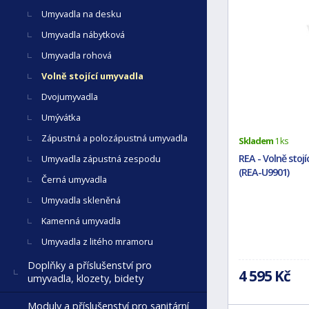
Umyvadla na desku
Umyvadla nábytková
Umyvadla rohová
Volně stojící umyvadla
Dvojumyvadla
Umývátka
Zápustná a polozápustná umyvadla
Skladem
1 ks
REA - Volně stojí
Umyvadla zápustná zespodu
(REA-U9901)
Černá umyvadla
Umyvadla skleněná
Kamenná umyvadla
Umyvadla z litého mramoru
Doplňky a příslušenství pro
4 595 Kč
umyvadla, klozety, bidety
Moduly a příslušenství pro sanitární