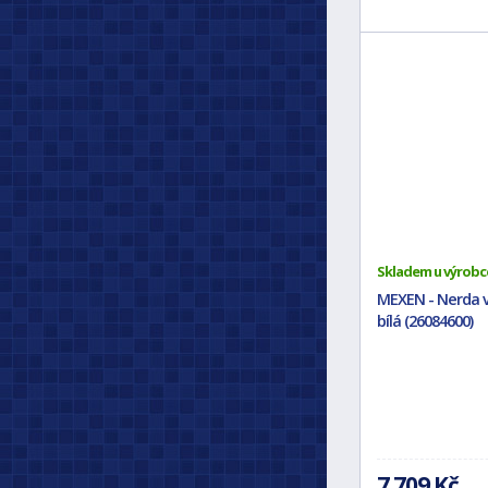
Skladem u výrobc
MEXEN - Nerda vo
bílá (26084600)
7 709 Kč