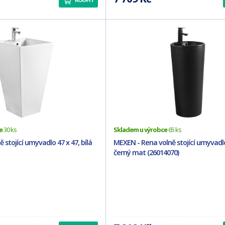
e
30 ks
Skladem u výrobce
65 ks
 stojící umyvadlo 47 x 47, bílá
MEXEN - Rena volně stojící umyvadlo
černý mat (26014070)