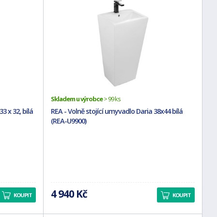
Skladem u výrobce
> 99 ks
3 x 32, bílá
REA - Volně stojící umyvadlo Daria 38x44 bílá
(REA-U9900)
4 940 Kč
KOUPIT
KOUPIT