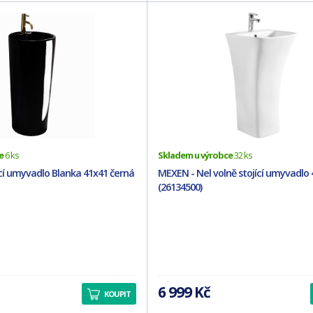
e
6 ks
Skladem u výrobce
32 ks
ící umyvadlo Blanka 41x41 černá
MEXEN - Nel volně stojící umyvadlo 45
(26134500)
6 999 Kč
KOUPIT