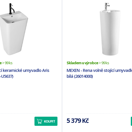
e
> 99 ks
Skladem u výrobce
> 99 ks
ící keramické umyvadlo Aris
MEXEN - Rena volně stojící umyvadlo
A-U5637)
bílá (26014000)
5 379 Kč
KOUPIT