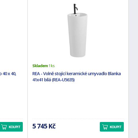
Skladem
1 ks
 40 x 40,
REA - Volně stojící keramické umyvadlo Blanka
41x41 bílá (REA-U5635)
5 745 Kč
KOUPIT
KOUPIT