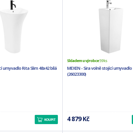
Skladem u výrobce
59 ks
cí umyvadlo Rita Slim 48x42 bílá
MEXEN - Sira volně stojící umyvadlo 3
(26023300)
4 879 Kč
KOUPIT