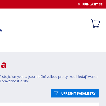
PŘIHLÁSIT SE
A
la
stojící umyvadla jsou ideální volbou pro ty, kdo hledají kvalitu
praktičnost a styl.
UPŘESNIT PARAMETRY