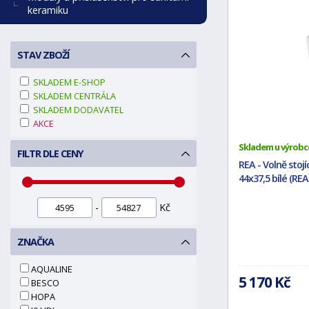
keramiku
STAV ZBOŽÍ
SKLADEM E-SHOP
SKLADEM CENTRÁLA
SKLADEM DODAVATEL
AKCE
Skladem u výrobc
FILTR DLE CENY
REA - Volně stoj
44x37,5 bílé (RE
-
Kč
ZNAČKA
AQUALINE
5 170 Kč
BESCO
HOPA