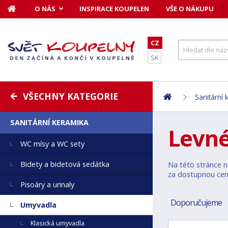
O NÁS
INSPIRACE KOUPELEN
VŠE O NÁKUPU
CZ
SK
VŠECHNY KATEGORIE
Sanitární
SANITÁRNÍ KERAMIKA
Levné
WC mísy a WC sety
Bidety a bidetová sedátka
Na této stránce na
za dostupnou cenu
Pisoáry a urinaly
Doporučujeme
Umyvadla
Klasická umyvadla