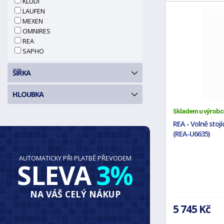
KLUDI
LAUFEN
MEXEN
OMNIRES
REA
SAPHO
ŠÍŘKA
HLOUBKA
Skladem u výrobc
REA - Volně stoj
(REA-U6635)
AUTOMATICKY PŘI PLATBĚ PŘEVODEM
SLEVA
3%
NA VÁŠ CELÝ NÁKUP
5 745 Kč