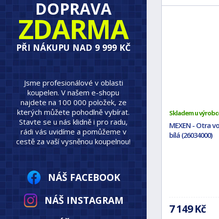
DOPRAVA
ZDARMA
PŘI NÁKUPU NAD 9 999 KČ
Jsme profesionálové v oblasti
koupelen. V našem e-shopu
najdete na 100 000 položek, ze
kterých můžete pohodlně vybírat.
Skladem u výrobc
Stavte se u nás klidně i pro radu,
MEXEN - Otra vol
rádi vás uvidíme a pomůžeme v
bílá (26034000)
cestě za vaší vysněnou koupelnou!
NÁŠ FACEBOOK
NÁŠ INSTAGRAM
7 149 Kč