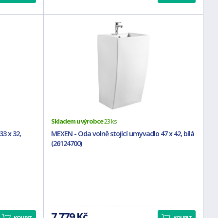
Skladem u výrobce
23 ks
33 x 32,
MEXEN - Oda volně stojící umyvadlo 47 x 42, bílá
(26124700)
7 779 Kč
KOUPIT
KOUPIT