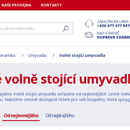
NAŠE PRODEJNA
KONTAKTY
ZÁKAZNICKÁ LINKA
+420 477 477 047
NAD 9 999 KČ
DOPRAVA ZDARM
 keramika
Umyvadla
Volně stojící umyvadla
 volně stojící umyvad
jdete Volně stojící umyvadla seřazené od nejlevnějších. Levné Volně 
. Nabízíme cenově dostupná řešení pro vaši koupelnu, která spojují 
Od nejlevnějšího
Od nejdražšího