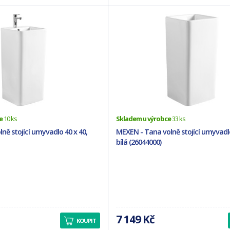
e
10 ks
Skladem u výrobce
33 ks
ně stojící umyvadlo 40 x 40,
MEXEN - Tana volně stojící umyvadlo
bílá (26044000)
7 149 Kč
KOUPIT