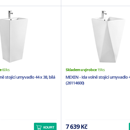
e
60 ks
Skladem u výrobce
19 ks
ě stojící umyvadlo 44 x 38, bílá
MEXEN - Ida volně stojící umyvadlo 46
(26114600)
7 639 Kč
KOUPIT