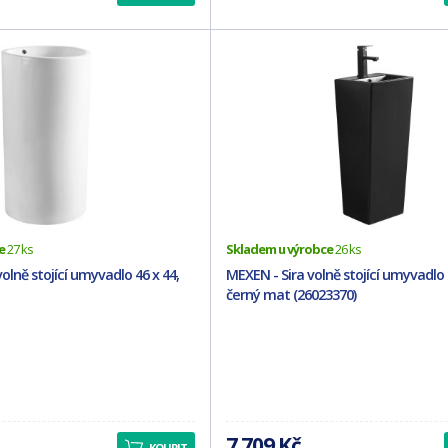
e
27 ks
Skladem u výrobce
26 ks
lně stojící umyvadlo 46 x 44,
MEXEN - Sira volně stojící umyvadlo 
černý mat (26023370)
7 709 Kč
KOUPIT