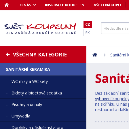
O NÁS
INSPIRACE KOUPELEN
VŠE O NÁKUPU
CZ
SK
VŠECHNY KATEGORIE
Sanitární
SANITÁRNÍ KERAMIKA
Sanit
WC mísy a WC sety
Bidety a bidetová sedátka
Bez základní sani
vybavení koupeln
na skříňku. U nás
Pisoáry a urinaly
restaurací a dalš
Umyvadla
Doplňky a příslušenství pro