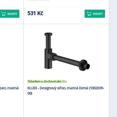
531 Kč
KOUPIT
KOUPIT
Skladem u dodavatele
6 ks
Open, matná
KLUDI - Designový sifon, matná černá (1002039-
00)