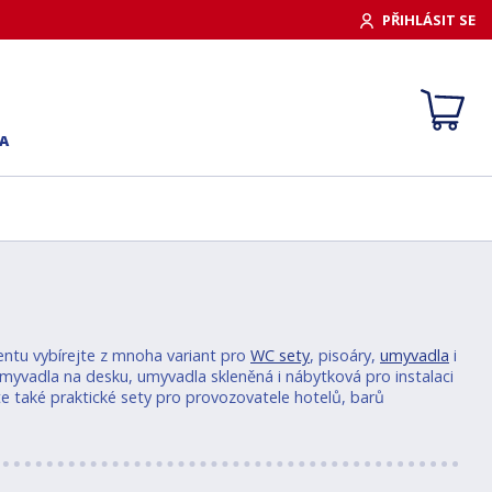
PŘIHLÁSIT SE
A
entu vybírejte z mnoha variant pro
WC sety
, pisoáry,
umyvadla
i
myvadla na desku, umyvadla skleněná i nábytková pro instalaci
ete také praktické sety pro provozovatele hotelů, barů