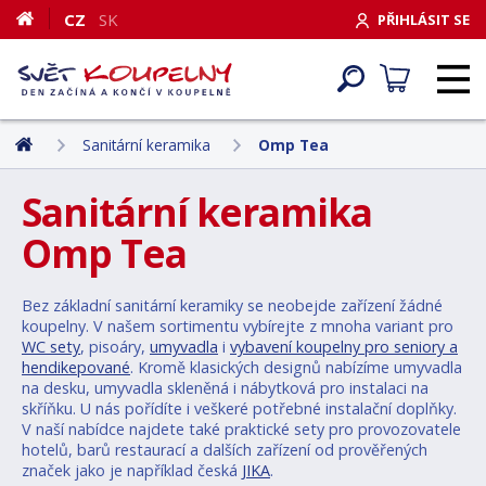
CZ
SK
PŘIHLÁSIT SE
Sanitární keramika
Omp Tea
Sanitární keramika
Omp Tea
Bez základní sanitární keramiky se neobejde zařízení žádné
koupelny. V našem sortimentu vybírejte z mnoha variant pro
WC sety
, pisoáry,
umyvadla
i
vybavení koupelny pro seniory a
hendikepované
. Kromě klasických designů nabízíme umyvadla
na desku, umyvadla skleněná i nábytková pro instalaci na
skříňku. U nás pořídíte i veškeré potřebné instalační doplňky.
V naší nabídce najdete také praktické sety pro provozovatele
hotelů, barů restaurací a dalších zařízení od prověřených
značek jako je například česká
JIKA
.