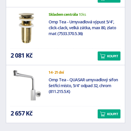
Skladem centrála
10 ks
Omp Tea - Umyvadlová výpust 5/4“,
click-clack, velká zátka, max 80, zlato
mat (7533.370.5.36)
2 081 Kč
KOUPIT
14 - 21 dní
Omp Tea - QUASAR umyvadlový sifon
šetřící místo, 5/4" odpad 32, chrom
(811.215.5.K)
2 657 Kč
KOUPIT