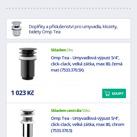
Doplňky a příslušenství pro umyvadla, klozety,
bidety Omp Tea
Skladem
3 ks
Omp Tea - Umyvadlová výpust 5/4“,
click-clack, velká zátka, max 80, černá
mat (7533.370.5X)
1 023 Kč
KOUPIT
Skladem centrála
50 ks
Omp Tea - Umyvadlová výpust 5/4“,
click-clack, velká zátka, max 80, chrom
(7533.370.5)