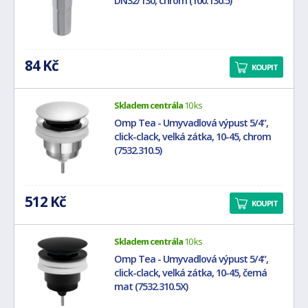
DN32/130, chrom (100.130.5)
84 Kč
KOUPIT
Skladem centrála
10 ks
Omp Tea - Umyvadlová výpust 5/4“,
click-clack, velká zátka, 10-45, chrom
(7532.310.5)
512 Kč
KOUPIT
Skladem centrála
10 ks
Omp Tea - Umyvadlová výpust 5/4“,
click-clack, velká zátka, 10-45, černá
mat (7532.310.5X)