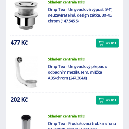
Skladem centrála
10 ks
Omp Tea - Umyvadlová výpust 5/4“,
neuzavíratelná, design zátka, 30-45,
chrom (147.545.5)
477 Kč
KOUPIT
Skladem centrála
10 ks
Omp Tea - Umyvadlový přepad s
odpadním mezikusem, mřížka
ABS/chrom (247.304.0)
202 Kč
KOUPIT
Skladem centrála
10 ks
Omp Tea - Prodlužovací trubka sifonu