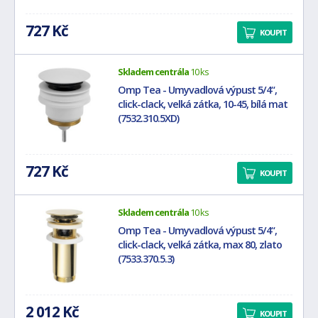
727 Kč
KOUPIT
Skladem centrála
10 ks
Omp Tea - Umyvadlová výpust 5/4“,
click-clack, velká zátka, 10-45, bílá mat
(7532.310.5XD)
727 Kč
KOUPIT
Skladem centrála
10 ks
Omp Tea - Umyvadlová výpust 5/4“,
click-clack, velká zátka, max 80, zlato
(7533.370.5.3)
2 012 Kč
KOUPIT