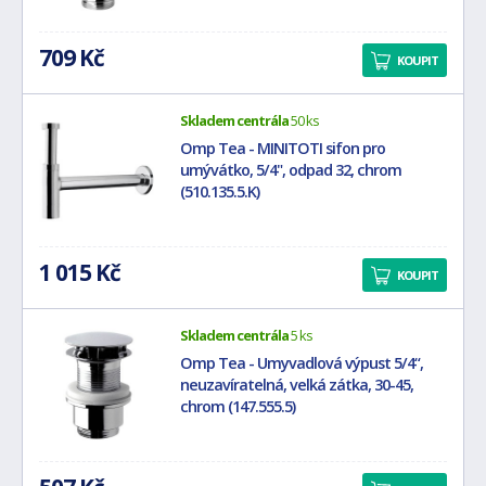
709 Kč
KOUPIT
Skladem centrála
50 ks
Omp Tea - MINITOTI sifon pro
umývátko, 5/4", odpad 32, chrom
(510.135.5.K)
1 015 Kč
KOUPIT
Skladem centrála
5 ks
Omp Tea - Umyvadlová výpust 5/4“,
neuzavíratelná, velká zátka, 30-45,
chrom (147.555.5)