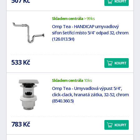
507 Kč
KOUPIT
Skladem centrála
> 99 ks
Omp Tea - HANDICAP umyvadlový
sifon šetřící místo 5/4" odpad 32, chrom
(126.013.5H)
533 Kč
KOUPIT
Skladem centrála
10 ks
Omp Tea - Umyvadlová výpust 5/4“,
click-clack, hranatá zátka, 32-52, chrom
(8540.360.5)
783 Kč
KOUPIT