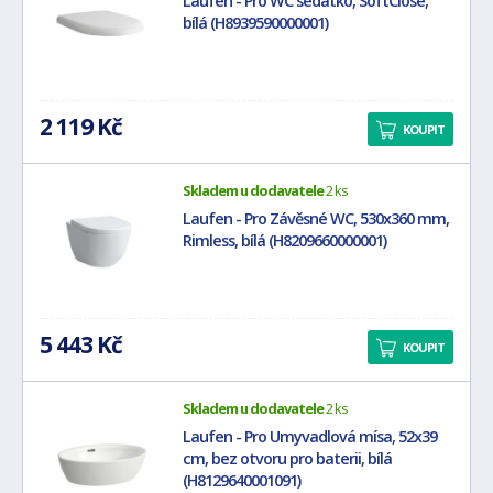
Laufen - Pro WC sedátko, SoftClose,
bílá (H8939590000001)
2 119 Kč
KOUPIT
Skladem u dodavatele
2 ks
Laufen - Pro Závěsné WC, 530x360 mm,
Rimless, bílá (H8209660000001)
5 443 Kč
KOUPIT
Skladem u dodavatele
2 ks
Laufen - Pro Umyvadlová mísa, 52x39
cm, bez otvoru pro baterii, bílá
(H8129640001091)