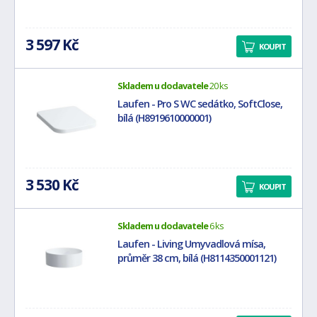
3 597 Kč
KOUPIT
Skladem u dodavatele
20 ks
Laufen - Pro S WC sedátko, SoftClose,
bílá (H8919610000001)
3 530 Kč
KOUPIT
Skladem u dodavatele
6 ks
Laufen - Living Umyvadlová mísa,
průměr 38 cm, bílá (H8114350001121)