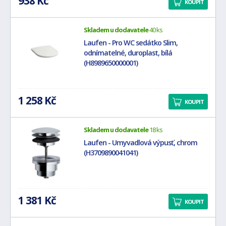
938 Kč
KOUPIT
Skladem u dodavatele
40 ks
Laufen - Pro WC sedátko Slim,
odnímatelné, duroplast, bílá
(H8989650000001)
1 258 Kč
KOUPIT
Skladem u dodavatele
18 ks
Laufen - Umyvadlová výpusť, chrom
(H3709890041041)
1 381 Kč
KOUPIT