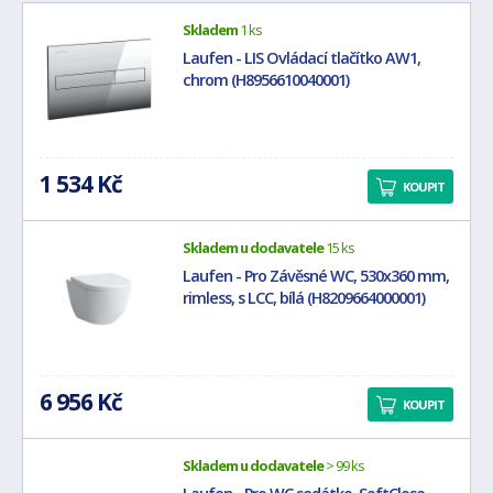
Skladem
1 ks
Laufen - LIS Ovládací tlačítko AW1,
chrom (H8956610040001)
1 534 Kč
KOUPIT
Skladem u dodavatele
15 ks
Laufen - Pro Závěsné WC, 530x360 mm,
rimless, s LCC, bílá (H8209664000001)
6 956 Kč
KOUPIT
Skladem u dodavatele
> 99 ks