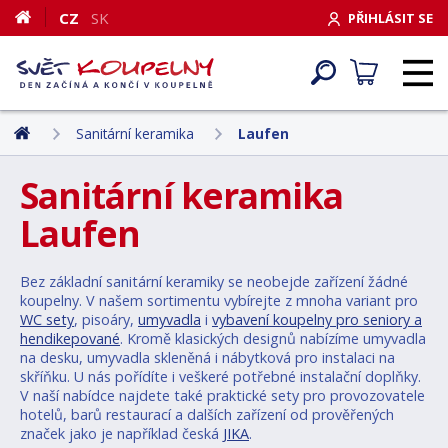
CZ
SK
PŘIHLÁSIT SE
Sanitární keramika
Laufen
Sanitární keramika
Laufen
Bez základní sanitární keramiky se neobejde zařízení žádné
koupelny. V našem sortimentu vybírejte z mnoha variant pro
WC sety
, pisoáry,
umyvadla
i
vybavení koupelny pro seniory a
hendikepované
. Kromě klasických designů nabízíme umyvadla
na desku, umyvadla skleněná i nábytková pro instalaci na
skříňku. U nás pořídíte i veškeré potřebné instalační doplňky.
V naší nabídce najdete také praktické sety pro provozovatele
hotelů, barů restaurací a dalších zařízení od prověřených
značek jako je například česká
JIKA
.