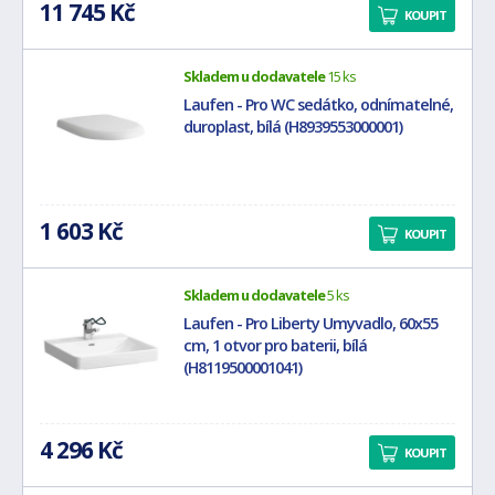
11 745 Kč
KOUPIT
Skladem u dodavatele
15 ks
Laufen - Pro WC sedátko, odnímatelné,
duroplast, bílá (H8939553000001)
1 603 Kč
KOUPIT
Skladem u dodavatele
5 ks
Laufen - Pro Liberty Umyvadlo, 60x55
cm, 1 otvor pro baterii, bílá
(H8119500001041)
4 296 Kč
KOUPIT