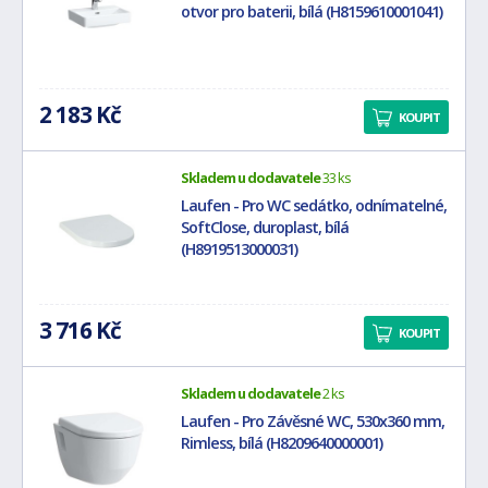
otvor pro baterii, bílá (H8159610001041)
2 183 Kč
KOUPIT
Skladem u dodavatele
33 ks
Laufen - Pro WC sedátko, odnímatelné,
SoftClose, duroplast, bílá
(H8919513000031)
3 716 Kč
KOUPIT
Skladem u dodavatele
2 ks
Laufen - Pro Závěsné WC, 530x360 mm,
Rimless, bílá (H8209640000001)