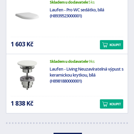
Skladem u dodavatele
5 ks
Laufen - Pro WC sedátko, bílá
(H8939523000001)
1 603 Kč
KOUPIT
Skladem u dodavatele
9 ks
Laufen - Living Neuzavíratelná výpust s
keramickou krytkou, bílá
(H8981880000001)
1 838 Kč
KOUPIT