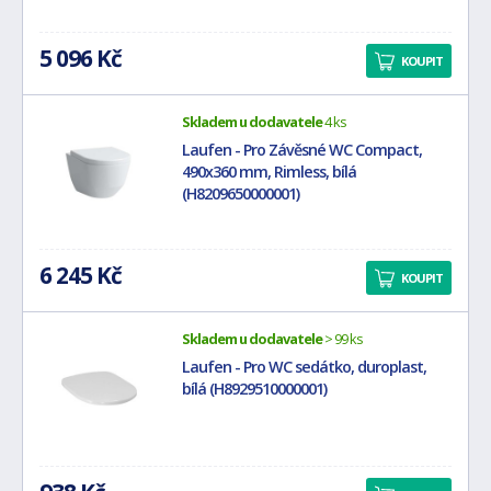
5 096 Kč
KOUPIT
Skladem u dodavatele
4 ks
Laufen - Pro Závěsné WC Compact,
490x360 mm, Rimless, bílá
(H8209650000001)
6 245 Kč
KOUPIT
Skladem u dodavatele
> 99 ks
Laufen - Pro WC sedátko, duroplast,
bílá (H8929510000001)